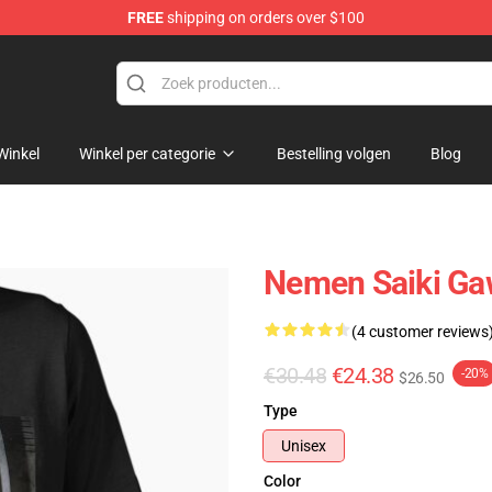
FREE
shipping on orders over $100
Winkel
Winkel per categorie
Bestelling volgen
Blog
Nemen Saiki Gaw
(4 customer reviews
€30.48
€24.38
-20%
$26.50
Type
Unisex
Color