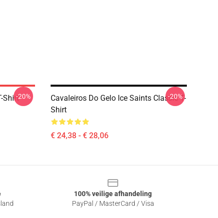
-20%
-20%
-Shirt
Cavaleiros Do Gelo Ice Saints Classic T-
Shirt
€ 24,38 - € 28,06
e
100% veilige afhandeling
sland
PayPal / MasterCard / Visa