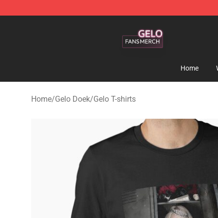
Gelo Shop - Official Gelo Merchandise Store
Home
Home
/
Gelo Doek
/
Gelo T-shirts