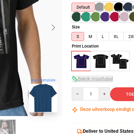
Default
Size
S
M
L
XL
2X
Print Location
Bekijk maattabel
blank template
Quantity
TOE
Deze uitverkoop eindigt 
Deliver to United States