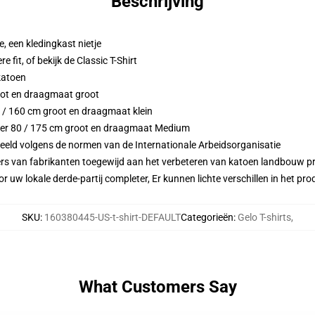
Beschrijving
 een kledingkast nietje
e fit, of bekijk de Classic T-Shirt
 katoen
oot en draagmaat groot
0 / 160 cm groot en draagmaat klein
eter 80 / 175 cm groot en draagmaat Medium
eeld volgens de normen van de Internationale Arbeidsorganisatie
ers van fabrikanten toegewijd aan het verbeteren van katoen landbouw pra
r uw lokale derde-partij completer, Er kunnen lichte verschillen in het p
SKU
:
160380445-US-t-shirt-DEFAULT
Categorieën
:
Gelo T-shirts
,
What Customers Say