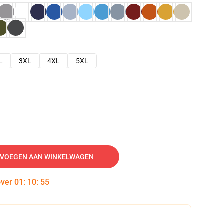
L
3XL
4XL
5XL
VOEGEN AAN WINKELWAGEN
over
01
:
10
:
54