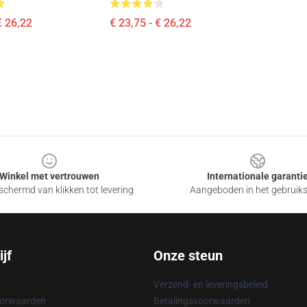
€ 26,22
€ 23,75 - € 26,22
Winkel met vertrouwen
Internationale garanti
chermd van klikken tot levering
Aangeboden in het gebruik
jf
Onze steun
Verzend- en leveringsbeleid
oorwaarden
Betalingsvoorwaarden