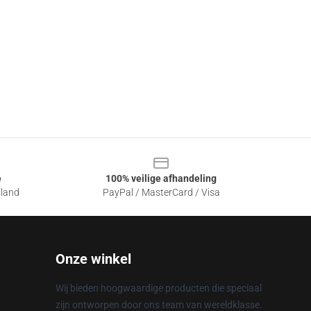
e
100% veilige afhandeling
sland
PayPal / MasterCard / Visa
Onze winkel
Wij bieden hoogwaardige producten die speciaal
zijn ontworpen door ons team van wereldklasse.