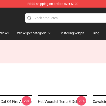
FREE
shipping on orders over $100
Winkel
Winkel per categorie
Bestelling volgen
Blog
-20%
-20%
Cat Of Fire And Ice
Het Voorstel Terra E Del Gelo
Cavalei