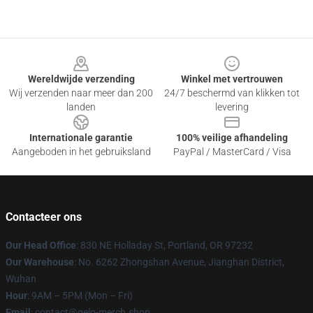
Footer
Wereldwijde verzending
Winkel met vertrouwen
Wij verzenden naar meer dan 200
24/7 beschermd van klikken tot
landen
levering
Internationale garantie
100% veilige afhandeling
Aangeboden in het gebruiksland
PayPal / MasterCard / Visa
Contacteer ons
Our Head Office
: 830 NE Holladay St, Portland, OR 97232
Our Warehouse
: No. 6262 Zhongshan Avenue, Jianghan District,
Wuhan
Hour
: 9AM – 5PM (Mon – Fri)
Email
: contact@gelo-merch.shop