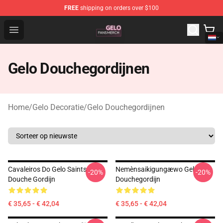
FREE
shipping on orders over $100
Gelo Shop - Official Gelo Merchandise Store
Open menu
Gelo Douchegordijnen
Home
/
Gelo Decoratie
/
Gelo Douchegordijnen
Cavaleiros Do Gelo Saints
Nemènsaikigungæwo Gel
-20%
-20%
Douche Gordijn
Douchegordijn
€ 35,65 - € 42,04
€ 35,65 - € 42,04