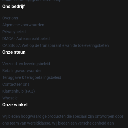
Ons bedrijf
Over ons
Algemene voorwaarden
Privacybeleid
DMCA - Auteursrechtbeleid
CA SB657: Wet op de transparantie van de toeleveringsketen
Onze steun
Verzend- en leveringsbeleid
Betalingsvoorwaarden
Teruggave & terugbetalingsbeleid
Contacteer ons
Klantenhulp (FAQ)
Whosale
Onze winkel
Wij bieden hoogwaardige producten die speciaal zijn ontworpen door
ons team van wereldklasse. Wij bieden een verscheidenheid aan