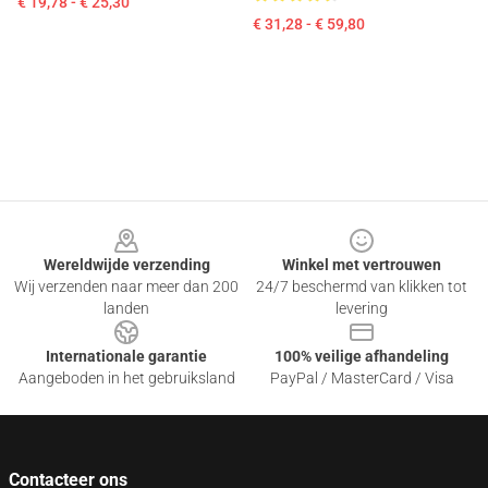
€ 19,78 - € 25,30
€ 31,28 - € 59,80
Footer
Wereldwijde verzending
Winkel met vertrouwen
Wij verzenden naar meer dan 200
24/7 beschermd van klikken tot
landen
levering
Internationale garantie
100% veilige afhandeling
Aangeboden in het gebruiksland
PayPal / MasterCard / Visa
Contacteer ons