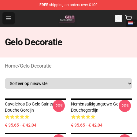
FREE
shipping on orders over $100
Gelo Shop - Official Gelo Merchandise Store
Open menu
Gelo Decoratie
Home
/
Gelo Decoratie
Cavaleiros Do Gelo Saints
Nemènsaikigungæwo Gel
-20%
-20%
Douche Gordijn
Douchegordijn
€ 35,65 - € 42,04
€ 35,65 - € 42,04