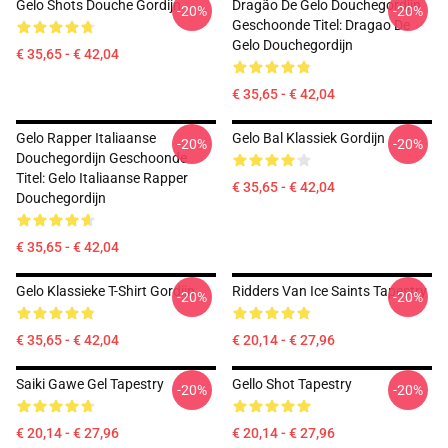
Gelo Shots Douche Gordijn
Dragão De Gelo Douchegordijn
-20%
-20%
Geschoonde Titel: Dragao De
Gelo Douchegordijn
€ 35,65 - € 42,04
€ 35,65 - € 42,04
Gelo Rapper Italiaanse
Gelo Bal Klassiek Gordijn
-20%
-20%
Douchegordijn Geschoonde
Titel: Gelo Italiaanse Rapper
€ 35,65 - € 42,04
Douchegordijn
€ 35,65 - € 42,04
Gelo Klassieke T-Shirt Gordijn
Ridders Van Ice Saints Tapestry
-20%
-20%
€ 35,65 - € 42,04
€ 20,14 - € 27,96
Saiki Gawe Gel Tapestry
Gello Shot Tapestry
-20%
-20%
€ 20,14 - € 27,96
€ 20,14 - € 27,96