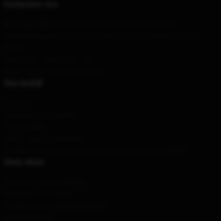
Contacteer ons
Our Head Office
: 830 NE Holladay St, Portland, OR 97232
Our Warehouse
: No. 6262 Zhongshan Avenue, Jianghan District,
Wuhan
Hour
: 9AM – 5PM (Mon – Fri)
Email
: contact@gelo-merch.shop
Ons bedrijf
Over ons
Algemene voorwaarden
Privacybeleid
DMCA - Auteursrechtbeleid
CA SB657: Wet op de transparantie van de toeleveringsketen
Onze steun
Verzend- en leveringsbeleid
Betalingsvoorwaarden
Teruggave & terugbetalingsbeleid
Contacteer ons