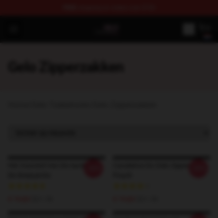
FREE
shipping on orders over $100
Gelo Shop - Official Gelo Merchandise Store
Open menu
Gelo Zipperzakken
Home
/
Gelo Toebehoren
/
Gelo Zipperzakken
Het Voorstel Van De Aarde En
Cavaleiros Do Gelo Zipper
-20%
-20%
De Sneeuwrits
Pouch
€ 19,82
$21.55
€ 19,82
$21.55