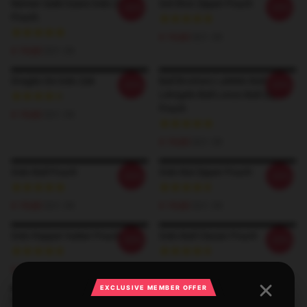
Nemen Saiki Gawe Gelo Zipper
Gel Shot Zipper Pouch
-20%
-20%
Pouch.
€ 19,82
$21.55
€ 19,82
$21.55
Dragão De Gelo Zak
Ball Brothers LaMelo Ball
-20%
-20%
LiAngelo Ball Lonzo Ball Zipper
Pouch
€ 19,82
$21.55
€ 19,82
$21.55
Gelo Ball Pouch
Gelo Bal Zipper Pouch
-20%
-20%
€ 19,82
$21.55
€ 19,82
$21.55
Gelo Rapper Italian Pouch
Gelo Ball Classic Pouch
-20%
-20%
€ 19,82
$21.55
€ 19,82
$21.55
EXCLUSIVE MEMBER OFFER
Gelo Ball Classic Pouch
-20%