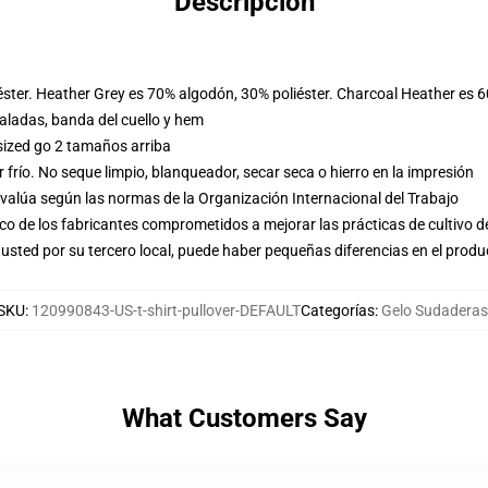
Descripción
éster. Heather Grey es 70% algodón, 30% poliéster. Charcoal Heather es 
ladas, banda del cuello y hem
sized go 2 tamaños arriba
frío. No seque limpio, blanqueador, secar seca o hierro en la impresión
evalúa según las normas de la Organización Internacional del Trabajo
o de los fabricantes comprometidos a mejorar las prácticas de cultivo de
usted por su tercero local, puede haber pequeñas diferencias en el produ
SKU
:
120990843-US-t-shirt-pullover-DEFAULT
Categorías
:
Gelo Sudaderas
What Customers Say