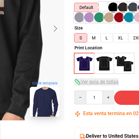
Default
Size
S
M
L
XL
2X
Print Location
Ver guía de tallas
blank template
Quantity
Esta venta termina en
02
Deliver to United States