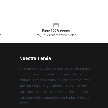
Pago 100% seguro
o
PayPal / MasterCard / Visa
Nuestra tienda
Ofrecemos productos de alta calidad diseñados
específicamente por nuestro equipo de clase
mundial. Ofrecemos una variedad de productos
que son elegantes y hermosos. Esto no es sólo
para mostrar su estilo individual, sino también
para que usted comparta su individualidad con
otros.