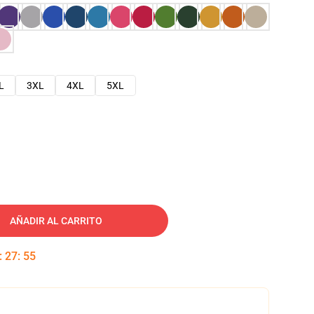
L
3XL
4XL
5XL
AÑADIR AL CARRITO
:
27
:
54