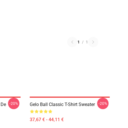
1
/
1
-20%
-20%
 De
Gelo Ball Classic T-Shirt Sweater
37,67 € - 44,11 €