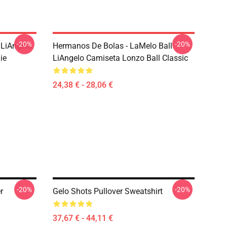
-20%
-20%
 LiAngelo
Hermanos De Bolas - LaMelo Ball
ie
LiAngelo Camiseta Lonzo Ball Classic
24,38 € - 28,06 €
-20%
-20%
r
Gelo Shots Pullover Sweatshirt
37,67 € - 44,11 €