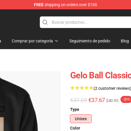
FREE
shipping on orders over $100
a
Comprar por categoría
Seguimiento de pedido
Blog
Gelo Ball Classi
(2 customer reviews
€47.09
€37.67
-20%
$40.95
Type
Unisex
Color