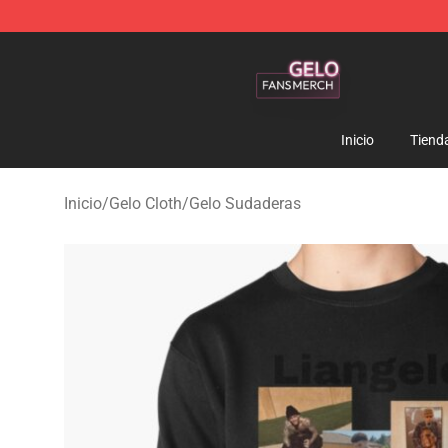
Gelo Shop - Official Gelo Merchandise Store
Inicio
Tiend
Inicio
/
Gelo Cloth
/
Gelo Sudaderas