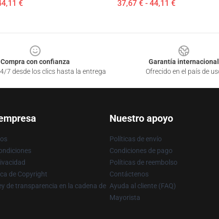
44,11 €
37,67 € - 44,11 €
Compra con confianza
Garantía internacional
4/7 desde los clics hasta la entrega
Ofrecido en el país de us
 empresa
Nuestro apoyo
ros
Políticas de envío
ondiciones
Condiciones de pago
rivacidad
Políticas de reembolso
ica de Copyright
Contáctenos
y de transparencia en la cadena de
Ayuda al cliente (FAQ)
Mayorista