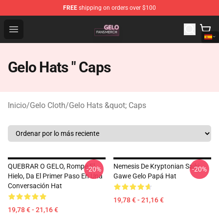
FREE
shipping on orders over $100
Gelo Shop - Official Gelo Merchandise Store
Open menu
Gelo Hats " Caps
Inicio
/
Gelo Cloth
/
Gelo Hats &quot; Caps
QUEBRAR O GELO, Rompe El
Nemesis De Kryptonian Saiki
-20%
-20%
Hielo, Da El Primer Paso En Una
Gawe Gelo Papá Hat
Conversación Hat
19,78 € - 21,16 €
19,78 € - 21,16 €