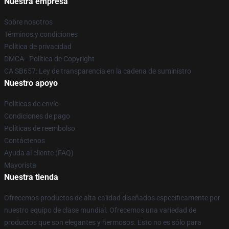
Nuestra empresa
Sobre nosotros
Términos y condiciones
Política de privacidad
DMCA - Política de Copyright
CA SB657: Ley de transparencia en la cadena de suministro
Nuestro apoyo
Políticas de envío
Condiciones de pago
Políticas de reembolso
Contáctenos
Ayuda al cliente (FAQ)
Mayorista
Nuestra tienda
Ofrecemos productos de alta calidad diseñados específicamente por
nuestro equipo de clase mundial. Ofrecemos una variedad de
productos que son elegantes y hermosos. Esto no es sólo para