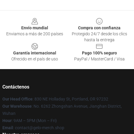
Footer
Envío mundial
Compra con confianza
Enviamos a más de 200 países
Protegido 24/7 desde los clics
hasta la entrega
Garantía internacional
Pago 100% seguro
Ofrecido en el país de uso
PayPal / MasterCard / Visa
Contáctenos
Our Head Office
: 830 NE Holladay St, Portland, OR 97232
Our Warehouse
: No. 6262 Zhongshan Avenue, Jianghan District,
Wuhan
Hour
: 9AM – 5PM (Mon – Fri)
Email
: contact@gelo-merch.shop