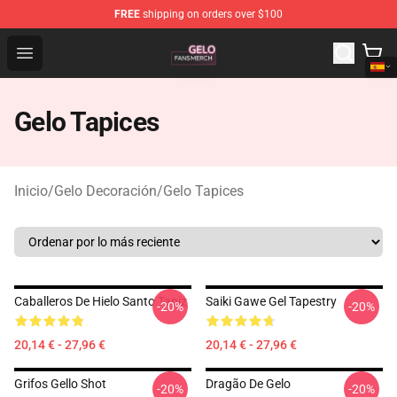
FREE
shipping on orders over $100
Gelo Shop - Official Gelo Merchandise Store
Open menu
Gelo Tapices
Inicio
/
Gelo Decoración
/
Gelo Tapices
Caballeros De Hielo Santo Tapiz
Saiki Gawe Gel Tapestry
-20%
-20%
20,14 € - 27,96 €
20,14 € - 27,96 €
Grifos Gello Shot
Dragão De Gelo
-20%
-20%