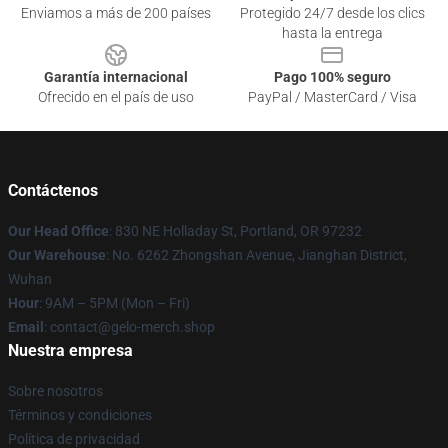
Enviamos a más de 200 países
Protegido 24/7 desde los clics
hasta la entrega
Garantía internacional
Pago 100% seguro
Ofrecido en el país de uso
PayPal / MasterCard / Visa
Contáctenos
Our Head Office
: 830 NE Holladay St, Portland, OR 97232
Our Warehouse
: No. 6262 Zhongshan Avenue, Jianghan District,
Wuhan
Hour
: 9AM – 5PM (Mon – Fri)
Email
: contact@gelo-merch.shop
Nuestra empresa
Sobre nosotros
Términos y condiciones
Política de privacidad