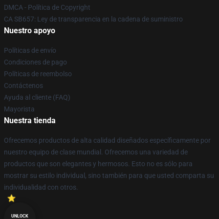
DMCA - Política de Copyright
CA SB657: Ley de transparencia en la cadena de suministro
Nuestro apoyo
Políticas de envío
Condiciones de pago
Políticas de reembolso
Contáctenos
Ayuda al cliente (FAQ)
Mayorista
Nuestra tienda
Ofrecemos productos de alta calidad diseñados específicamente por
nuestro equipo de clase mundial. Ofrecemos una variedad de
productos que son elegantes y hermosos. Esto no es sólo para
mostrar su estilo individual, sino también para que usted comparta su
individualidad con otros.
UNLOCK