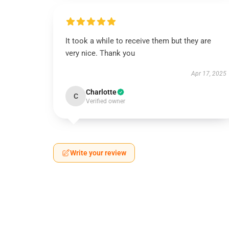
It took a while to receive them but they are
very nice. Thank you
Apr 17, 2025
Charlotte
C
Verified owner
Write your review