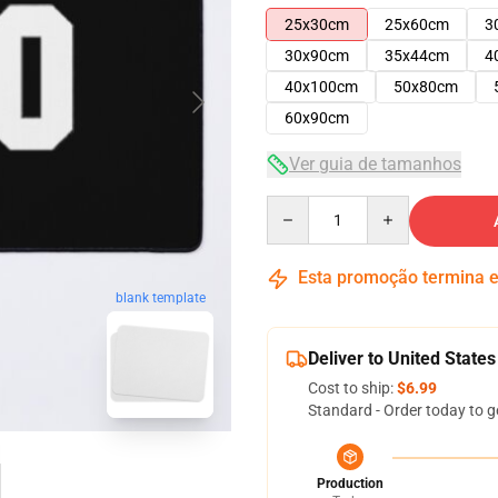
25x30cm
25x60cm
3
30x90cm
35x44cm
4
40x100cm
50x80cm
60x90cm
Ver guia de tamanhos
Quantity
Esta promoção termina
blank template
Deliver to United States
Cost to ship:
$6.99
Standard - Order today to g
Production