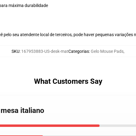
a para máxima durabilidade
ê pelo seu atendente local de terceiros, pode haver pequenas variações 
SKU
:
167953883-US-desk-mat
Categorias
:
Gelo Mouse Pads
,
What Customers Say
 mesa italiano