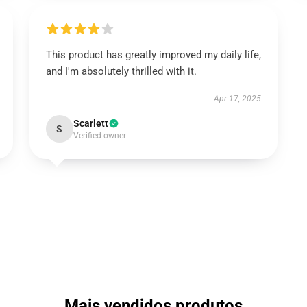
This product has greatly improved my daily life,
and I'm absolutely thrilled with it.
Apr 17, 2025
Scarlett
S
Verified owner
Mais vendidos produtos