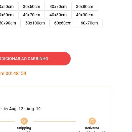
0x50cm
30x60cm
30x70cm
30x80cm
0x60cm
40x70cm
40x80cm
40x90cm
50x90cm
50x100cm
60x60cm
60x70cm
ADICIONAR AO CARRINHO
 em
00
:
48
:
53
et by
Aug. 12 - Aug. 19
Shipping
Delivered