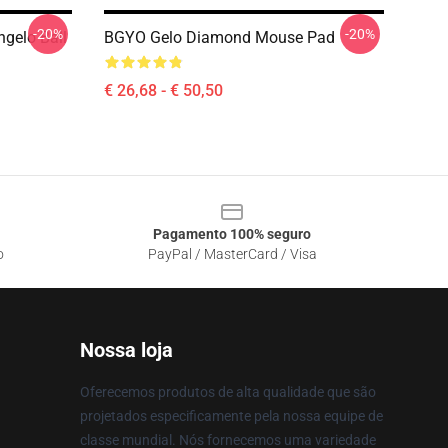
-20%
-20%
ngelo Ball
BGYO Gelo Diamond Mouse Pad
€ 26,68 - € 50,50
Pagamento 100% seguro
o
PayPal / MasterCard / Visa
Nossa loja
Oferecemos produtos de alta qualidade que são
projetados especificamente pela nossa equipe de
classe mundial. Nós fornecemos uma variedade