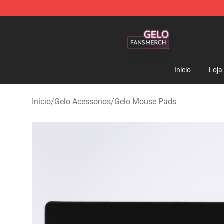
Gelo Shop - Official Gelo Merchandise Store
Início
Loja
Início
/
Gelo Acessórios
/
Gelo Mouse Pads