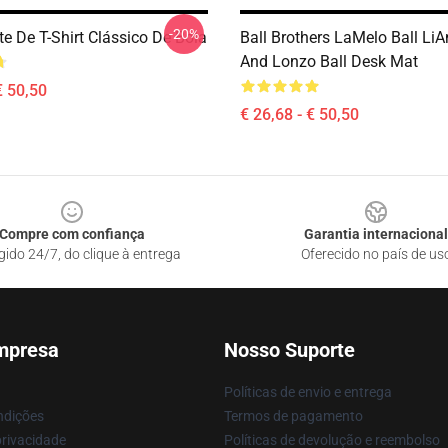
-20%
e De T-Shirt Clássico De Bola
Ball Brothers LaMelo Ball LiA
And Lonzo Ball Desk Mat
€ 50,50
€ 26,68 - € 50,50
Compre com confiança
Garantia internacional
gido 24/7, do clique à entrega
Oferecido no país de us
mpresa
Nosso Suporte
Políticas de envio e entrega
ndições
Termos de pagamento
privacidade
Políticas de devolução e reembolso