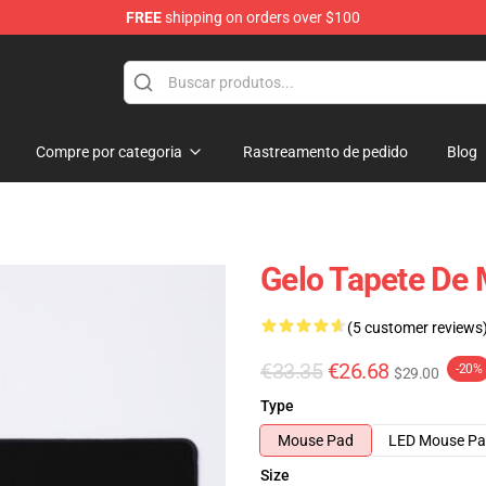
FREE
shipping on orders over $100
Compre por categoria
Rastreamento de pedido
Blog
Gelo Tapete De 
(5 customer reviews
€33.35
€26.68
-20%
$29.00
Type
Mouse Pad
LED Mouse P
Size