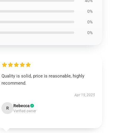
40%
0%
0%
0%
Quality is solid, price is reasonable, highly
recommend.
Apr 19, 2025
Rebecca
R
Verified owner