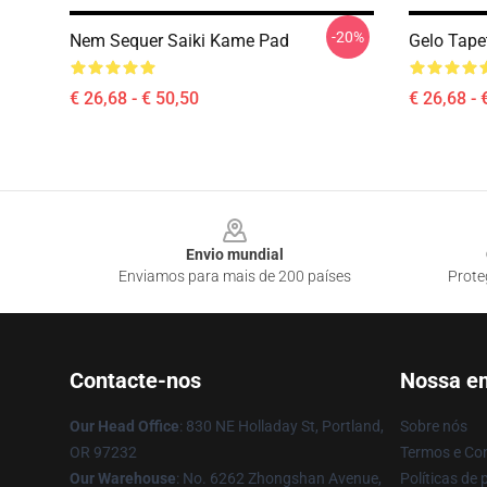
-20%
Nem Sequer Saiki Kame Pad
Gelo Tapet
€ 26,68 - € 50,50
€ 26,68 - 
Footer
Envio mundial
Enviamos para mais de 200 países
Prote
Contacte-nos
Nossa e
Our Head Office
: 830 NE Holladay St, Portland,
Sobre nós
OR 97232
Termos e Co
Our Warehouse
: No. 6262 Zhongshan Avenue,
Políticas de 