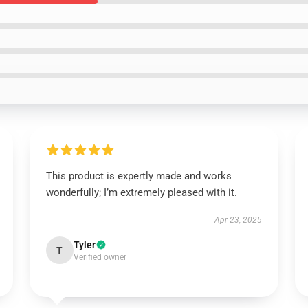
This product is expertly made and works
wonderfully; I’m extremely pleased with it.
Apr 23, 2025
Tyler
T
Verified owner