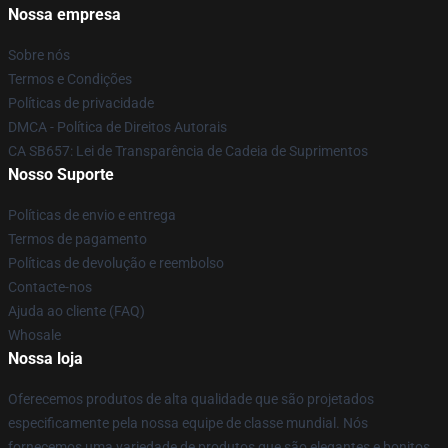
Nossa empresa
Sobre nós
Termos e Condições
Políticas de privacidade
DMCA - Política de Direitos Autorais
CA SB657: Lei de Transparência de Cadeia de Suprimentos
Nosso Suporte
Políticas de envio e entrega
Termos de pagamento
Políticas de devolução e reembolso
Contacte-nos
Ajuda ao cliente (FAQ)
Whosale
Nossa loja
Oferecemos produtos de alta qualidade que são projetados
especificamente pela nossa equipe de classe mundial. Nós
fornecemos uma variedade de produtos que são elegantes e bonitos.