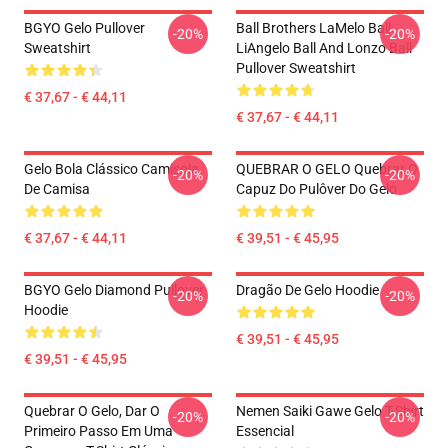
BGYO Gelo Pullover
Ball Brothers LaMelo Ball
-20%
-20%
Sweatshirt
LiAngelo Ball And Lonzo Ball
Pullover Sweatshirt
€ 37,67 - € 44,11
€ 37,67 - € 44,11
Gelo Bola Clássico Camisola
QUEBRAR O GELO Quebrar O
-20%
-20%
De Camisa
Capuz Do Pulôver Do Gelo
€ 37,67 - € 44,11
€ 39,51 - € 45,95
BGYO Gelo Diamond Pullover
Dragão De Gelo Hoodie
-20%
-20%
Hoodie
€ 39,51 - € 45,95
€ 39,51 - € 45,95
Quebrar O Gelo, Dar O
Nemen Saiki Gawe Gelo T-Shirt
-20%
-20%
Primeiro Passo Em Uma
Essencial