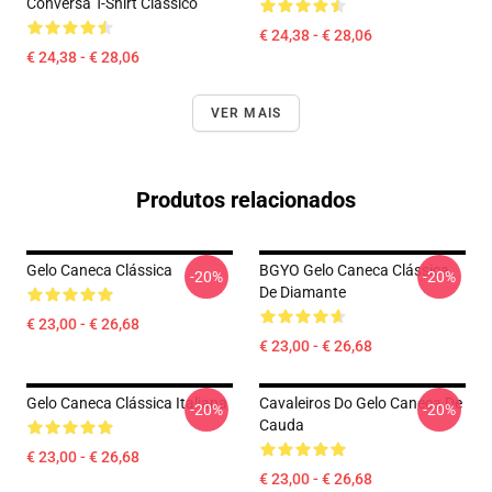
Conversa T-Shirt Clássico
€ 24,38 - € 28,06
€ 24,38 - € 28,06
VER MAIS
Produtos relacionados
Gelo Caneca Clássica
BGYO Gelo Caneca Clássica
-20%
-20%
De Diamante
€ 23,00 - € 26,68
€ 23,00 - € 26,68
Gelo Caneca Clássica Italiana
Cavaleiros Do Gelo Caneca De
-20%
-20%
Cauda
€ 23,00 - € 26,68
€ 23,00 - € 26,68