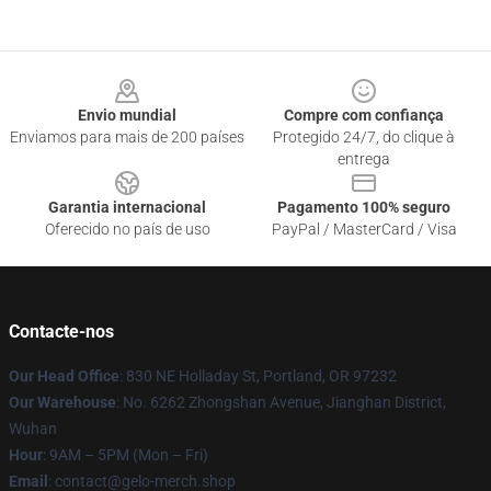
Footer
Envio mundial
Compre com confiança
Enviamos para mais de 200 países
Protegido 24/7, do clique à
entrega
Garantia internacional
Pagamento 100% seguro
Oferecido no país de uso
PayPal / MasterCard / Visa
Contacte-nos
Our Head Office
: 830 NE Holladay St, Portland, OR 97232
Our Warehouse
: No. 6262 Zhongshan Avenue, Jianghan District,
Wuhan
Hour
: 9AM – 5PM (Mon – Fri)
Email
: contact@gelo-merch.shop