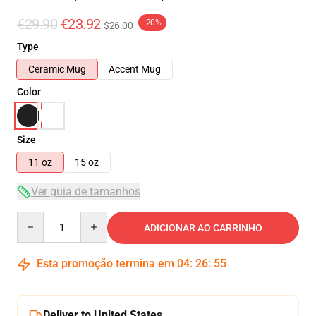
€29.90
€23.92
-20%
$26.00
Type
Ceramic Mug
Accent Mug
Color
Size
11 oz
15 oz
Ver guia de tamanhos
Quantity
ADICIONAR AO CARRINHO
Esta promoção termina em
04
:
26
:
55
Deliver to United States