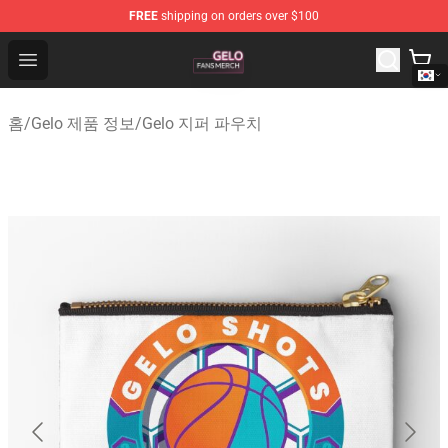
FREE
shipping on orders over $100
Gelo Shop - Official Gelo Merchandise Store
Open menu
홈
/
Gelo 제품 정보
/
Gelo 지퍼 파우치