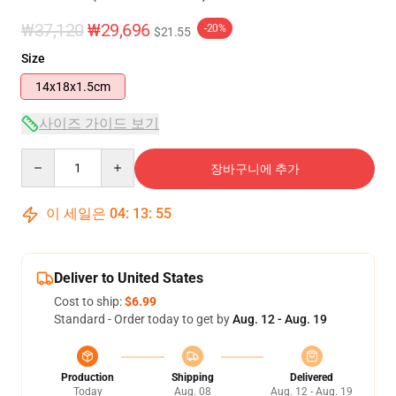
₩37,120
₩29,696
-20%
$21.55
Size
14x18x1.5cm
사이즈 가이드 보기
Quantity
장바구니에 추가
이 세일은
04
:
13
:
54
Deliver to United States
Cost to ship:
$6.99
Standard - Order today to get by
Aug. 12 - Aug. 19
Production
Shipping
Delivered
Today
Aug. 08
Aug. 12 - Aug. 19