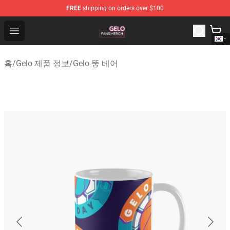
FREE
shipping on orders over $100
Gelo Shop - Official Gelo Merchandise Store
Open menu
홈
/
Gelo 제품 정보
/
Gelo 뚱 베어