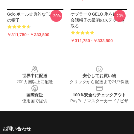
Gelo ボール古典的なTシャツ
ケブラー O GELO, 氷を破る,
-20%
-20%
の帽子
会話帽子の最初のステップを
取る
￥311,750 - ￥333,500
￥311,750 - ￥333,500
Footer
世界中に配送
安心してお買い物
200カ国以上に配送
クリックから配送まで24/7保護
国際保証
100％安全なチェックアウト
使用国で提供
PayPal / マスターカード / ビザ
お問い合わせ