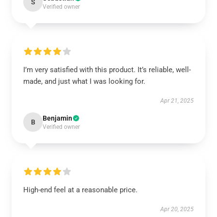
S
Verified owner
I’m very satisfied with this product. It’s reliable, well-
made, and just what I was looking for.
Apr 21, 2025
Benjamin
B
Verified owner
High-end feel at a reasonable price.
Apr 20, 2025