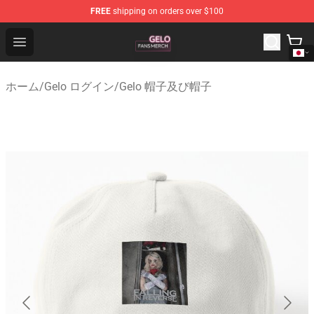
FREE
shipping on orders over $100
Gelo Shop - Official Gelo Merchandise Store
Open menu
ホーム
/
Gelo ログイン
/
Gelo 帽子及び帽子