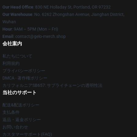
Our Head Office
: 830 NE Holladay St, Portland, OR 97232
Our Warehouse
: No. 6262 Zhongshan Avenue, Jianghan District,
Wuhan
Hour
: 9AM – 5PM (Mon – Fri)
Email
: contact@gelo-merch.shop
会社案内
私たちについて
利用規約
プライバシーポリシー
DMCA - 著作権ポリシー
カリフォルニアSB657: サプライチェーンの透明性法
当社のサポート
配送&配送ポリシー
支払条件
返品・返金ポリシー
お問い合わせ
カスタマーサポート(FAQ)