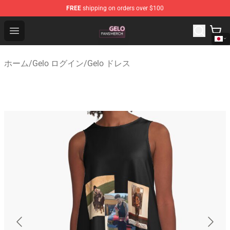
FREE
shipping on orders over $100
Gelo Shop - Official Gelo Merchandise Store
Open menu
ホーム
/
Gelo ログイン
/
Gelo ドレス