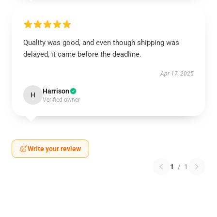
Quality was good, and even though shipping was
delayed, it came before the deadline.
Apr 17, 2025
Harrison
H
Verified owner
Write your review
1
/
1