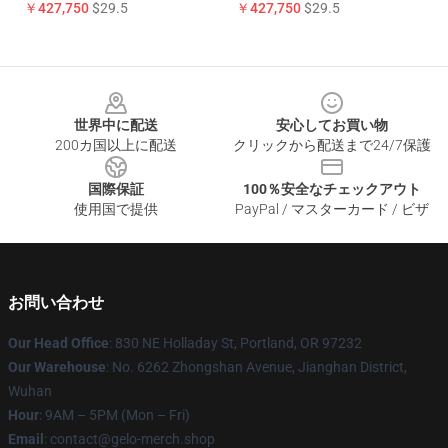
￥427,750
$29.5
￥427,750
$29.5
Footer
世界中に配送
安心してお買い物
200カ国以上に配送
クリックから配送まで24/7保護
国際保証
100％安全なチェックアウト
使用国で提供
PayPal / マスターカード / ビザ
お問い合わせ
Our Head Office
: 830 NE Holladay St, Portland, OR 97232
Our Warehouse
: No. 6262 Zhongshan Avenue, Jianghan District,
Wuhan
Hour
: 9AM – 5PM (Mon – Fri)
Email
: contact@gelo-merch.shop