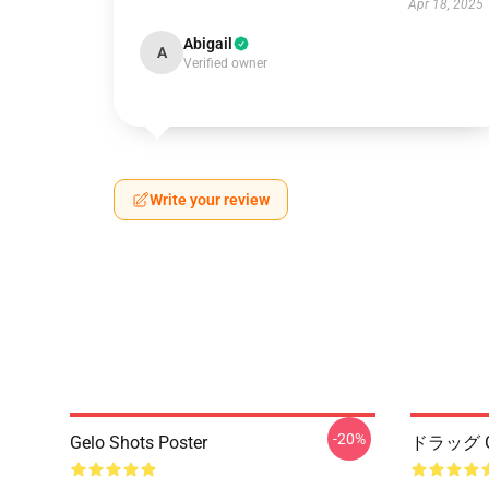
Apr 18, 2025
Abigail
A
Verified owner
Write your review
-20%
Gelo Shots Poster
ドラッグ G