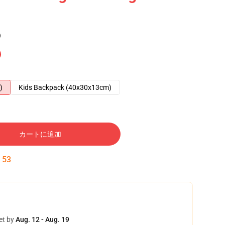
)
)
Kids Backpack (40x30x13cm)
カートに追加
:
52
et by
Aug. 12 - Aug. 19