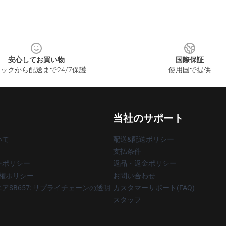
安心してお買い物
国際保証
ックから配送まで24/7保護
使用国で提供
当社のサポート
いて
配送&配送ポリシー
支払条件
ーポリシー
返品・返金ポリシー
著作権ポリシー
お問い合わせ
アSB657: サプライチェーンの透明
カスタマーサポート(FAQ)
スタッフ