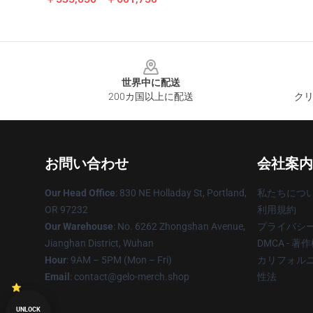
Footer
世界中に配送
200カ国以上に配送
クリ
お問い合わせ
会社案内
Our Head Office
: 830 NE Holladay St, Portland,
私たちにつ
OR 97232
利用規約
Our Warehouse
: No. 6262 Zhongshan Avenue,
プライバシ
Jianghan District, Wuhan
DMCA - 
Hour
: 9AM – 5PM (Mon – Fri)
カリフォルニ
Email
: contact@gelo-merch.shop
性法
UNLOCK