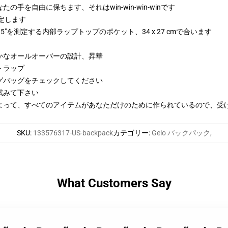
を自由に保ちます、それはwin-win-win-winです
mを測定します
0.5"を測定する内部ラップトップのポケット、34 x 27 cmで合います
かなオールオーバーの設計、昇華
トラップ
グバッグをチェックしてください
試みて下さい
よって、すべてのアイテムがあなただけのために作られているので、受
SKU
:
133576317-US-backpack
カテゴリー
:
Gelo バックパック
,
What Customers Say