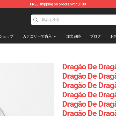
FREE
shipping on orders over $100
ショップ
カテゴリーで購入
注文追跡
ブログ
お
Dragão De Drag
Dragão De Drag
Dragão De Drag
Dragão De Drag
Dragão De Drag
Dragão De Drag