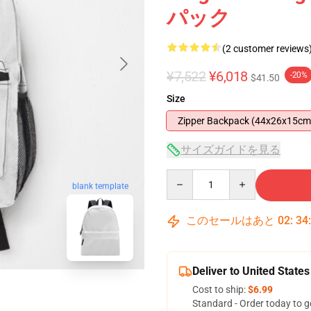
パック
(2 customer reviews
¥7,522
¥6,018
-20%
$41.50
Size
Zipper Backpack (44x26x15cm
サイズガイドを見る
Quantity
blank template
このセールはあと
02
:
34
Deliver to United States
Cost to ship:
$6.99
Standard - Order today to g