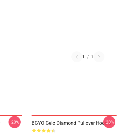
1
/
1
-20%
-20%
ー
BGYO Gelo Diamond Pullover Hoodie