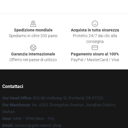
Footer
Spedizione mondiale
Acquista in tutta sicurezza
Spediamo in oltre 200 paesi
Protetto 24/7 dai clic alla
consegna
Garanzia internazionale
Pagamento sicuro al 100%
Offerto nel paese di utilizzo
PayPal / MasterCard / Visa
Contattaci
Our Head Office
: 830 NE Holladay St, Portland, OR 97232
Our Warehouse
: No. 6262 Zhongshan Avenue, Jianghan District,
Wuhan
Hour
: 9AM – 5PM (Mon – Fri)
Email
: contact@gelo-merch.shop