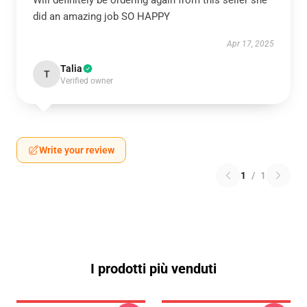
Will definitely be ordering again from this seller she
did an amazing job SO HAPPY
Apr 17, 2025
Talia
T
Verified owner
Write your review
1
/
1
I prodotti più venduti