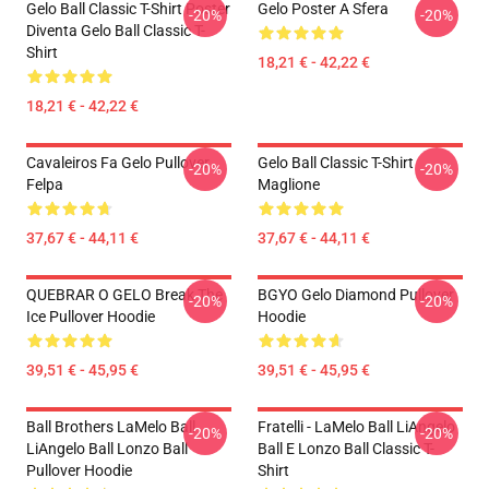
Gelo Ball Classic T-Shirt Poster
Gelo Poster A Sfera
-20%
-20%
Diventa Gelo Ball Classic T-
Shirt
18,21 € - 42,22 €
18,21 € - 42,22 €
Cavaleiros Fa Gelo Pullover
Gelo Ball Classic T-Shirt
-20%
-20%
Felpa
Maglione
37,67 € - 44,11 €
37,67 € - 44,11 €
QUEBRAR O GELO Break The
BGYO Gelo Diamond Pullover
-20%
-20%
Ice Pullover Hoodie
Hoodie
39,51 € - 45,95 €
39,51 € - 45,95 €
Ball Brothers LaMelo Ball
Fratelli - LaMelo Ball LiAngelo
-20%
-20%
LiAngelo Ball Lonzo Ball
Ball E Lonzo Ball Classic T-
Pullover Hoodie
Shirt