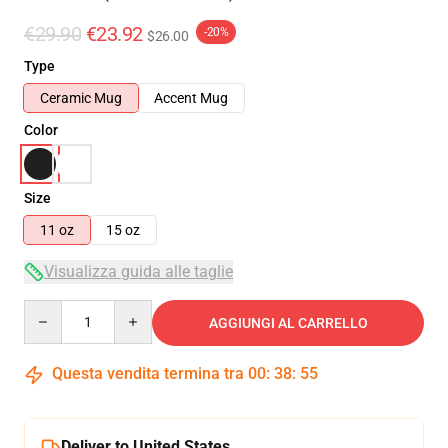
€29.90
€23.92
-20%
$26.00
Type
Ceramic Mug
Accent Mug
Color
Size
11 oz
15 oz
Visualizza guida alle taglie
Quantity
AGGIUNGI AL CARRELLO
Questa vendita termina tra
00
:
38
:
54
Deliver to United States