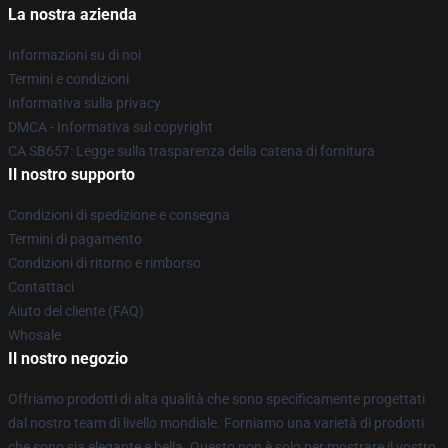
La nostra azienda
Informazioni su di noi
Termini e condizioni
Informativa sulla privacy
DMCA - Informativa sul copyright
CA SB657: Legge sulla trasparenza della catena di fornitura
Il nostro supporto
Condizioni di spedizione e consegna
Termini di pagamento
Condizioni di ritorno e rimborso
Contattaci
Aiuto del cliente (FAQ)
Whosale
Il nostro negozio
Offriamo prodotti di alta qualità che sono specificamente progettati
dal nostro team di livello mondiale. Forniamo una varietà di prodotti
che sono sia elegante e bella. Questo non è solo per mostrare il vostro