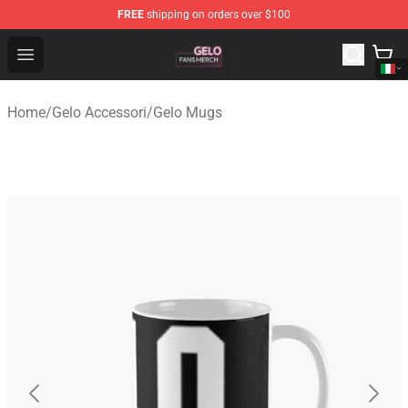
FREE
shipping on orders over $100
Gelo Shop - Official Gelo Merchandise Store
Open menu
Home
/
Gelo Accessori
/
Gelo Mugs