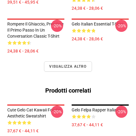
39,51 € - 45,95 €
24,38 € - 28,06 €
Rompere Il Ghiaccio, Prendere
Gelo Italian Essential T-Shirt
-20%
-20%
Il Primo Passo In Un
Conversation Classic T-Shirt
24,38 € - 28,06 €
24,38 € - 28,06 €
VISUALIZZA ALTRO
Prodotti correlati
Cute Gelo Cat Kawaii Foodie
Gelo Felpa Rapper Italiano
-20%
-20%
Aesthetic Sweatshirt
37,67 € - 44,11 €
37,67 € - 44,11 €