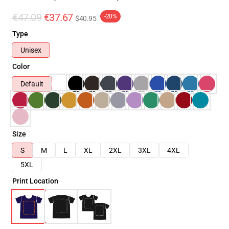
€47.09
€37.67
-20%
$40.95
Type
Unisex
Color
Default
Size
S
M
L
XL
2XL
3XL
4XL
5XL
Print Location