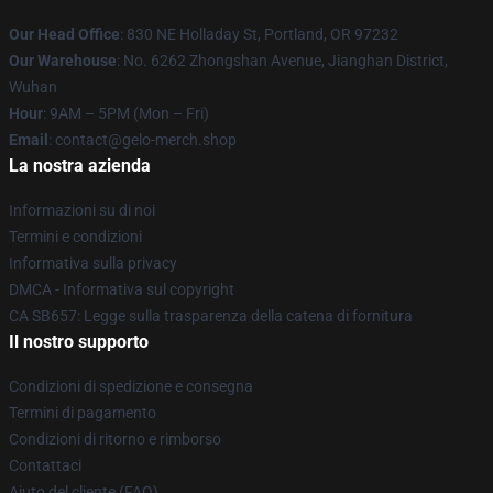
Our Head Office
: 830 NE Holladay St, Portland, OR 97232
Our Warehouse
: No. 6262 Zhongshan Avenue, Jianghan District,
Wuhan
Hour
: 9AM – 5PM (Mon – Fri)
Email
: contact@gelo-merch.shop
La nostra azienda
Informazioni su di noi
Termini e condizioni
Informativa sulla privacy
DMCA - Informativa sul copyright
CA SB657: Legge sulla trasparenza della catena di fornitura
Il nostro supporto
Condizioni di spedizione e consegna
Termini di pagamento
Condizioni di ritorno e rimborso
Contattaci
Aiuto del cliente (FAQ)