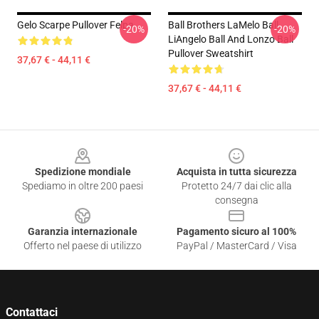
Gelo Scarpe Pullover Felpa
Ball Brothers LaMelo Ball
-20%
-20%
LiAngelo Ball And Lonzo Ball
Pullover Sweatshirt
37,67 € - 44,11 €
37,67 € - 44,11 €
Footer
Spedizione mondiale
Acquista in tutta sicurezza
Spediamo in oltre 200 paesi
Protetto 24/7 dai clic alla
consegna
Garanzia internazionale
Pagamento sicuro al 100%
Offerto nel paese di utilizzo
PayPal / MasterCard / Visa
Contattaci