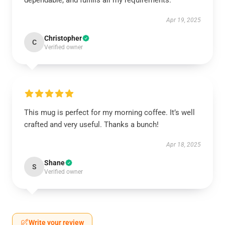
dependable, and fulfills all my requirements.
Apr 19, 2025
Christopher
C
Verified owner
This mug is perfect for my morning coffee. It’s well
crafted and very useful. Thanks a bunch!
Apr 18, 2025
Shane
S
Verified owner
Write your review