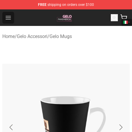
FREE
shipping on orders over $100
Gelo Shop - Official Gelo Merchandise Store
Open menu
Home
/
Gelo Accessori
/
Gelo Mugs