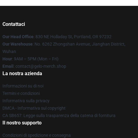
Contattaci
Our Head Office
: 830 NE Holladay St, Portland, OR 97232
Our Warehouse
: No. 6262 Zhongshan Avenue, Jianghan District,
Wuhan
Hour
: 9AM – 5PM (Mon – Fri)
Email
: contact@gelo-merch.shop
La nostra azienda
Informazioni su di noi
Termini e condizioni
Informativa sulla privacy
DMCA - Informativa sul copyright
CA SB657: Legge sulla trasparenza della catena di fornitura
Il nostro supporto
Condizioni di spedizione e consegna