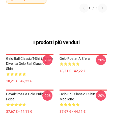
1
/
1
I prodotti più venduti
Gelo Ball Classic T-Shirt Poster
Gelo Poster A Sfera
-20%
-20%
Diventa Gelo Ball Classic T-
Shirt
18,21 € - 42,22 €
18,21 € - 42,22 €
Cavaleiros Fa Gelo Pullover
Gelo Ball Classic T-Shirt
-20%
-20%
Felpa
Maglione
37,67 € - 44,11 €
37,67 € - 44,11 €