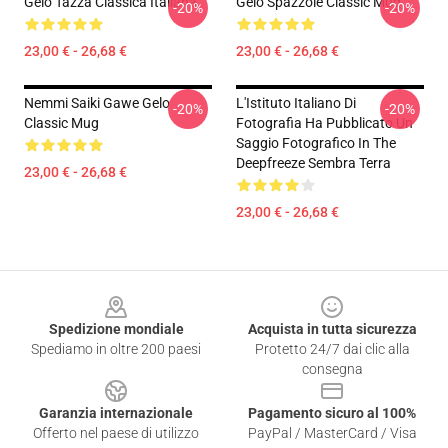
Gelo Tazza Classica Italiana
Gelo Spazzole Classic Mug
-20%
-20%
23,00 € - 26,68 €
23,00 € - 26,68 €
Nemmi Saiki Gawe Gelo
L'Istituto Italiano Di
-20%
-20%
Classic Mug
Fotografia Ha Pubblicato Un
Saggio Fotografico In The
Deepfreeze Sembra Terra
23,00 € - 26,68 €
23,00 € - 26,68 €
Footer
Spedizione mondiale
Acquista in tutta sicurezza
Spediamo in oltre 200 paesi
Protetto 24/7 dai clic alla
consegna
Garanzia internazionale
Pagamento sicuro al 100%
Offerto nel paese di utilizzo
PayPal / MasterCard / Visa