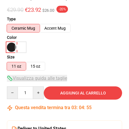
€29.90
€23.92
-20%
$26.00
Type
Ceramic Mug
Accent Mug
Color
Size
11 oz
15 oz
Visualizza guida alle taglie
Quantity
AGGIUNGI AL CARRELLO
Questa vendita termina tra
03
:
04
:
55
Deliver to United States