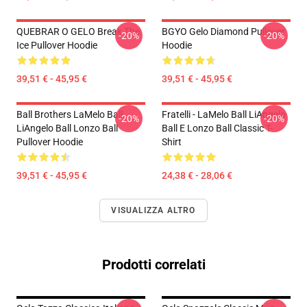
QUEBRAR O GELO Break The
BGYO Gelo Diamond Pullover
-20%
-20%
Ice Pullover Hoodie
Hoodie
39,51 € - 45,95 €
39,51 € - 45,95 €
Ball Brothers LaMelo Ball
Fratelli - LaMelo Ball LiAngelo
-20%
-20%
LiAngelo Ball Lonzo Ball
Ball E Lonzo Ball Classic T-
Pullover Hoodie
Shirt
39,51 € - 45,95 €
24,38 € - 28,06 €
VISUALIZZA ALTRO
Prodotti correlati