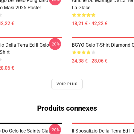
ago Del Gelo Polignano A
Affiche Du Mariage De La Ter
o Masi 2025 Poster
La Glace
42,22 €
18,21 € - 42,22 €
-20%
zio Della Terra Ed Il Gelo
BGYO Gelo T-Shirt Diamond C
Shirt
24,38 € - 28,06 €
28,06 €
VOIR PLUS
Produits connexes
-20%
 Do Gelo Ice Saints Classic T-
Il Sposalizio Della Terra Ed Il