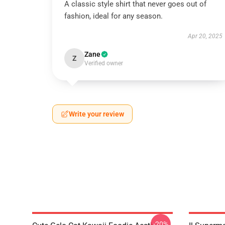
A classic style shirt that never goes out of
fashion, ideal for any season.
Apr 20, 2025
Zane
Z
Verified owner
Write your review
-20%