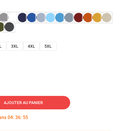
L
3XL
4XL
5XL
AJOUTER AU PANIER
dans
04
:
36
:
54