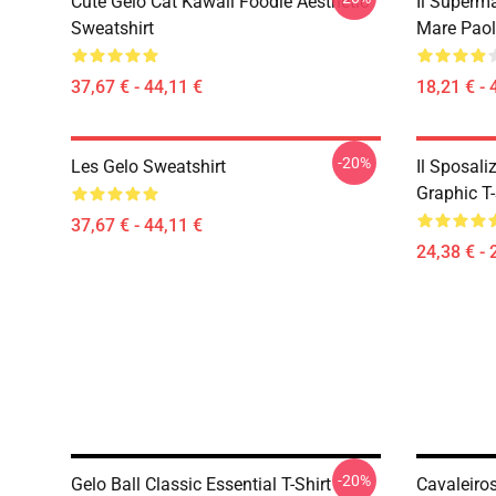
Cute Gelo Cat Kawaii Foodie Aesthetic
Il Superm
Sweatshirt
Mare Paol
37,67 € - 44,11 €
18,21 € - 
-20%
Les Gelo Sweatshirt
Il Sposali
Graphic T-
37,67 € - 44,11 €
24,38 € - 
-20%
Gelo Ball Classic Essential T-Shirt
Cavaleiros