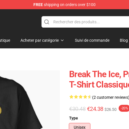
FREE
shipping on orders over $100
tique
Acheter par catégorie
Suivi de commande
Blog
Break The Ice, 
T-Shirt Classiq
(2 customer reviews
€30.48
€24.38
-20%
$26.50
Type
Unisex