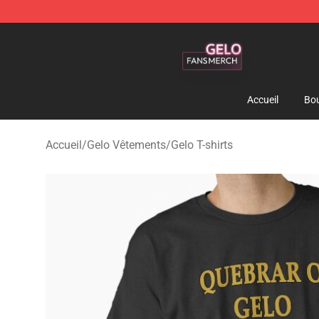
Gelo Shop - Official Gelo Merchandise Store
Accueil
Bou
Accueil
/
Gelo Vêtements
/
Gelo T-shirts