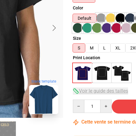
Color
Default
Size
S
M
L
XL
2X
Print Location
blank template
Voir le guide des tailles
Quantity
Cette vente se termine 