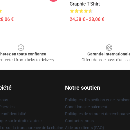
Graphic T-Shirt
28,06 €
24,38 € - 28,06 €
hetez en toute confiance
Garantie international
otected from clicks to delivery
Offert dans le pays d'utilisa
ciété
Notre soutien
 nous
Politiques d'expédition et de livraiso
énérales
Conditions de paiement
 confidentialité
Politiques de retour et de rembours
que sur le droit d'auteur
Contactez-nous
Loi sur la transparence de la chaîne
Aide aux clients (FAQ)