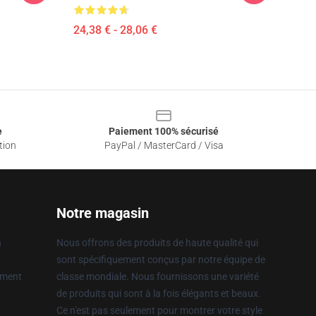
24,38 € - 28,06 €
e
Paiement 100% sécurisé
tion
PayPal / MasterCard / Visa
Notre magasin
n
Nous offrons des produits de haute qualité qui
sont spécifiquement conçus par notre équipe de
ement
classe mondiale. Nous fournissons une variété
de produits qui sont à la fois élégants et beaux.
Ce n'est pas seulement pour montrer votre style