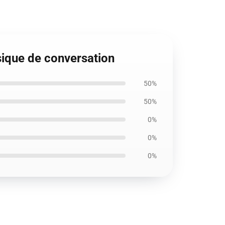
ssique de conversation
50%
50%
0%
0%
0%