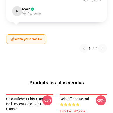
Apr 19, 2025
Ryan
R
Verified owner
Write your review
1
/
1
Produits les plus vendus
Gelo Affiche T-Shirt Classique
Gelo Affiche De Bal
-20%
-20%
Ball Devient Gelo T-Shirt Ball
Classic
18,21 € - 42,22 €