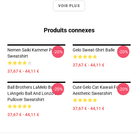
VOIR PLUS
Produits connexes
Nemen Saiki Kammer Pullover
Gelo Sweat-Shirt Balle
-20%
-20%
Sweatshirt
37,67 € - 44,11 €
37,67 € - 44,11 €
Ball Brothers LaMelo Ball
Cute Gelo Cat Kawaii Foodie
-20%
-20%
LiAngelo Ball And Lonzo Ball
Aesthetic Sweatshirt
Pullover Sweatshirt
37,67 € - 44,11 €
37,67 € - 44,11 €
Footer