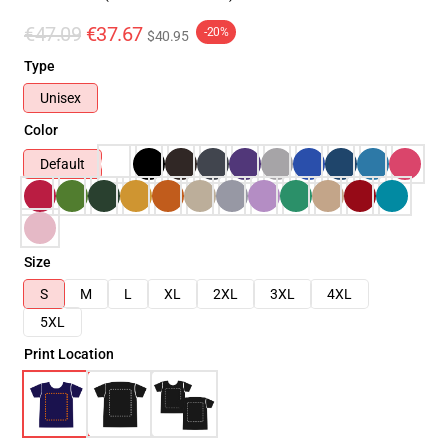
€47.09
€37.67
-20%
$40.95
Type
Unisex
Color
Default
Size
S
M
L
XL
2XL
3XL
4XL
5XL
Print Location