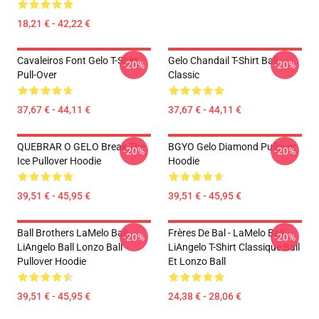
18,21 € - 42,22 €
Cavaleiros Font Gelo T-Shirt
Gelo Chandail T-Shirt Ball
-20%
-20%
Pull-Over
Classic
37,67 € - 44,11 €
37,67 € - 44,11 €
QUEBRAR O GELO Break The
BGYO Gelo Diamond Pullover
-20%
-20%
Ice Pullover Hoodie
Hoodie
39,51 € - 45,95 €
39,51 € - 45,95 €
Ball Brothers LaMelo Ball
Frères De Bal - LaMelo Ball
-20%
-20%
LiAngelo Ball Lonzo Ball
LiAngelo T-Shirt Classique Ball
Pullover Hoodie
Et Lonzo Ball
39,51 € - 45,95 €
24,38 € - 28,06 €