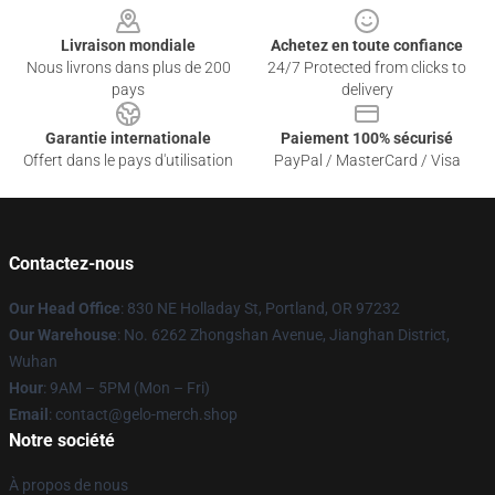
Livraison mondiale
Achetez en toute confiance
Nous livrons dans plus de 200
24/7 Protected from clicks to
pays
delivery
Garantie internationale
Paiement 100% sécurisé
Offert dans le pays d'utilisation
PayPal / MasterCard / Visa
Contactez-nous
Our Head Office
: 830 NE Holladay St, Portland, OR 97232
Our Warehouse
: No. 6262 Zhongshan Avenue, Jianghan District,
Wuhan
Hour
: 9AM – 5PM (Mon – Fri)
Email
: contact@gelo-merch.shop
Notre société
À propos de nous