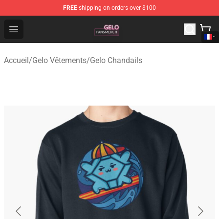
FREE
shipping on orders over $100
Gelo Shop - Official Gelo Merchandise Store
Open menu
Accueil
/
Gelo Vêtements
/
Gelo Chandails