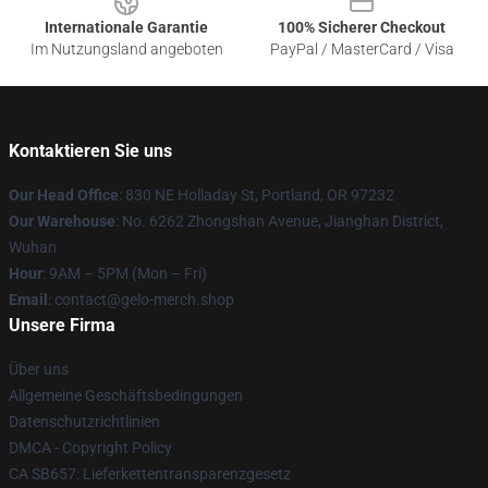
Internationale Garantie
100% Sicherer Checkout
Im Nutzungsland angeboten
PayPal / MasterCard / Visa
Kontaktieren Sie uns
Our Head Office
: 830 NE Holladay St, Portland, OR 97232
Our Warehouse
: No. 6262 Zhongshan Avenue, Jianghan District,
Wuhan
Hour
: 9AM – 5PM (Mon – Fri)
Email
: contact@gelo-merch.shop
Unsere Firma
Über uns
Allgemeine Geschäftsbedingungen
Datenschutzrichtlinien
DMCA - Copyright Policy
CA SB657: Lieferkettentransparenzgesetz