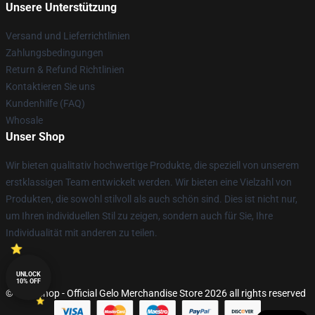
Unsere Unterstützung
Versand und Lieferrichtlinien
Zahlungsbedingungen
Return & Refund Richtlinien
Kontaktieren Sie uns
Kundenhilfe (FAQ)
Whosale
Unser Shop
Wir bieten qualitativ hochwertige Produkte, die speziell von unserem
erstklassigen Team entwickelt werden. Wir bieten eine Vielzahl von
Produkten, die sowohl stilvoll als auch schön sind. Dies ist nicht nur,
um Ihren individuellen Stil zu zeigen, sondern auch für Sie, Ihre
Individualität mit anderen zu teilen.
UNLOCK
10% OFF
© Gelo Shop - Official Gelo Merchandise Store 2026 all rights reserved