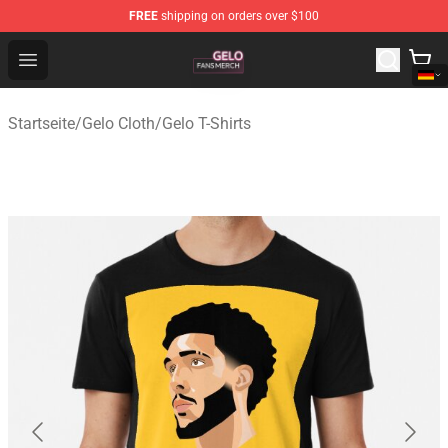
FREE
shipping on orders over $100
Gelo Shop - Official Gelo Merchandise Store
Open menu
Startseite
/
Gelo Cloth
/
Gelo T-Shirts