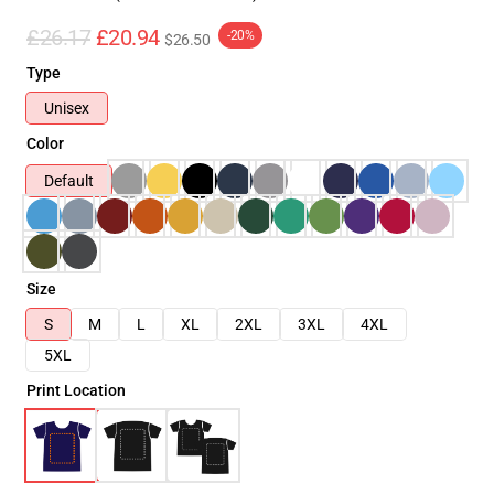
£26.17
£20.94
-20%
$26.50
Type
Unisex
Color
Default
Size
S
M
L
XL
2XL
3XL
4XL
5XL
Print Location