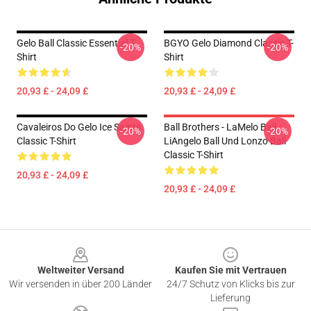
Gelo Ball Classic Essential T-
BGYO Gelo Diamond Classic T-
-20%
-20%
Shirt
Shirt
20,93 £ - 24,09 £
20,93 £ - 24,09 £
Cavaleiros Do Gelo Ice Saints
Ball Brothers - LaMelo Ball
-20%
-20%
Classic T-Shirt
LiAngelo Ball Und Lonzo Ball
Classic T-Shirt
20,93 £ - 24,09 £
20,93 £ - 24,09 £
Footer
Weltweiter Versand
Kaufen Sie mit Vertrauen
Wir versenden in über 200 Länder
24/7 Schutz von Klicks bis zur
Lieferung