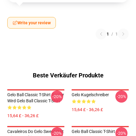
Write your review
1
/
1
Beste Verkäufer Produkte
Gelo Ball Classic T-Shirt Poster
Gelo Kugelschreiber
-20%
-20%
Wird Gelo Ball Classic T-Shirt
15,64 £ - 36,26 £
15,64 £ - 36,26 £
Cavaleiros Do Gelo Sweatshirt
Gelo Ball Classic T-Shirt
-20%
-20%