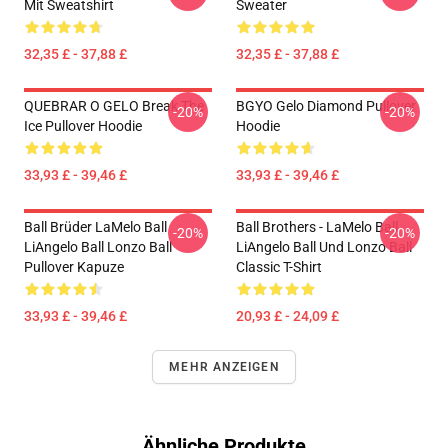
Mit Sweatshirt
Sweater
32,35 £ - 37,88 £
32,35 £ - 37,88 £
QUEBRAR O GELO Break The
BGYO Gelo Diamond Pullover
-20%
-20%
Ice Pullover Hoodie
Hoodie
33,93 £ - 39,46 £
33,93 £ - 39,46 £
Ball Brüder LaMelo Ball
Ball Brothers - LaMelo Ball
-20%
-20%
LiAngelo Ball Lonzo Ball
LiAngelo Ball Und Lonzo Ball
Pullover Kapuze
Classic T-Shirt
33,93 £ - 39,46 £
20,93 £ - 24,09 £
MEHR ANZEIGEN
Ähnliche Produkte