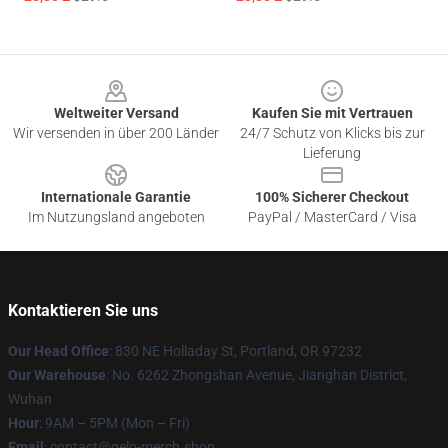
Footer
Weltweiter Versand
Kaufen Sie mit Vertrauen
Wir versenden in über 200 Länder
24/7 Schutz von Klicks bis zur
Lieferung
Internationale Garantie
100% Sicherer Checkout
Im Nutzungsland angeboten
PayPal / MasterCard / Visa
Kontaktieren Sie uns
Our Head Office
: 830 NE Holladay St, Portland, OR 97232
Our Warehouse
: No. 6262 Zhongshan Avenue, Jianghan District,
Wuhan
Hour
: 9AM – 5PM (Mon – Fri)
Email
: contact@gelo-merch.shop