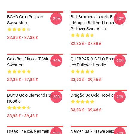
BGYO Gelo Pullover
Ball Brothers LaMelo Ball
-20%
-20%
Sweatshirt
LiAngelo Ball And Lonzo Ball
Pullover Sweatshirt
32,35 £ - 37,88 £
32,35 £ - 37,88 £
Gelo Ball Classic T-Shirt
QUEBRAR O GELO Break The
-20%
-20%
Sweater
Ice Pullover Hoodie
32,35 £ - 37,88 £
33,93 £ - 39,46 £
BGYO Gelo Diamond Pullover
Dragão De Gelo Hoodie
-20%
-20%
Hoodie
33,93 £ - 39,46 £
33,93 £ - 39,46 £
Break The Ice, Nehmen Sie
Nemen Saiki Gawe Gelo
-20%
-20%