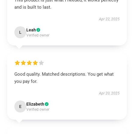
This product is just what I needed; it works perfectly
and is built to last.
Apr 22, 2025
Leah
L
Verified owner
Good quality. Matched descriptions. You get what
you pay for.
Apr 20, 2025
Elizabeth
E
Verified owner