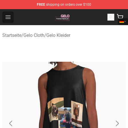
FREE
shipping on orders over $100
Gelo Shop - Official Gelo Merchandise Store
Open menu
Startseite
/
Gelo Cloth
/
Gelo Kleider