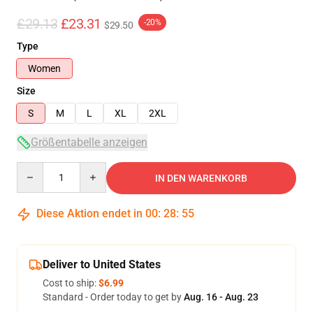
£29.13
£23.31
-20%
$29.50
Type
Women
Size
S
M
L
XL
2XL
Größentabelle anzeigen
Quantity
IN DEN WARENKORB
Diese Aktion endet in
00
:
28
:
54
Deliver to United States
Cost to ship:
$6.99
Standard - Order today to get by
Aug. 16 - Aug. 23