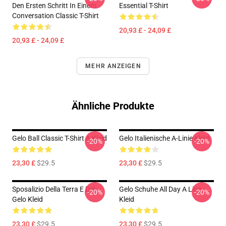
Den Ersten Schritt In Einem
Essential T-Shirt
Conversation Classic T-Shirt
20,93 £ - 24,09 £
20,93 £ - 24,09 £
MEHR ANZEIGEN
Ähnliche Produkte
Gelo Ball Classic T-Shirt A Kleid
Gelo Italienische A-Linie Kleid
-20%
-20%
23,30 £
$29.5
23,30 £
$29.5
Sposalizio Della Terra E Del
Gelo Schuhe All Day A Line
-20%
-20%
Gelo Kleid
Kleid
23,30 £
$29.5
23,30 £
$29.5