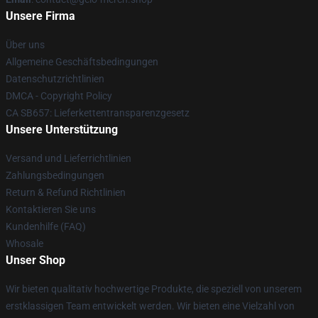
Unsere Firma
Über uns
Allgemeine Geschäftsbedingungen
Datenschutzrichtlinien
DMCA - Copyright Policy
CA SB657: Lieferkettentransparenzgesetz
Unsere Unterstützung
Versand und Lieferrichtlinien
Zahlungsbedingungen
Return & Refund Richtlinien
Kontaktieren Sie uns
Kundenhilfe (FAQ)
Whosale
Unser Shop
Wir bieten qualitativ hochwertige Produkte, die speziell von unserem
erstklassigen Team entwickelt werden. Wir bieten eine Vielzahl von